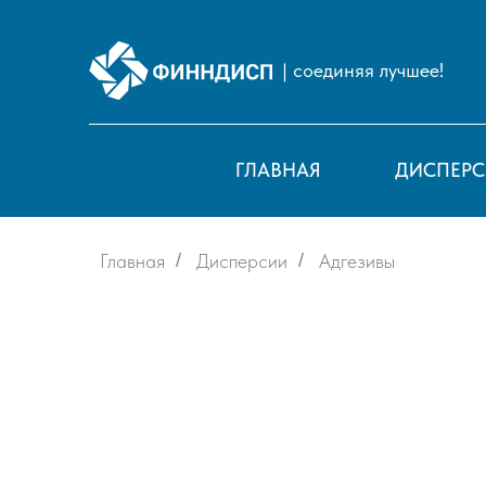
| соединяя лучшее!
ГЛАВНАЯ
ДИСПЕР
Главная
/
Дисперсии
/
Адгезивы